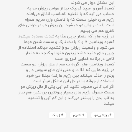
این مشکل دچار می شوند
ارتباط با ما
کمبود آهن و اسید فولیک نیز از عوامل ریزش مو به
حساب می آید که با تغذیه نامناسب اتفاق می‌افتد
مقالات 2
رژیم های خیلی سخت که با کاهش وزن سریع همراه
است باعث ریزش مو میشود این ریزش مو در جراحی های
لاغری هم می بینیم
در رژیم های که مقدار چربی غذا به شدت محدود میشود
کمبود ویتامین A و E باعث نازک و سست شدن موها
می شود و وضعیت ریزش مو را تشدید میکند استفاده از
چربی های مفید مانند زیتون مغزها و کنجد به مقدار
کافی در برنامه غذایی ضروری است
کمبود ویتامین های گروه ب هم از علل ریزش مو هست
در رژیم هایی که غلات و حتی نان های سبوس دار و
برنج را حذف میکنند بین رژیم عارضه مبتلا می شود
استفاده از جوانه ها در حل این مشکل موثر است
اگر آب کافی مصرف نکنید کم آبی یکی از علل ریزش مو
هست مصرف رژیم های بسیار پروتئین پروتئین هم نیاز
به آب بدن را بیشتر می‌کند و این کم آبی را تشدید
میکند
# ریزش_مو
# لاغری
# زینک